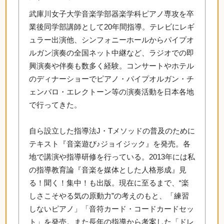
武庫川女子大学音楽学部器楽学科ピアノ専攻を卒
業後同学部講師として20年間指導。テレビにレギ
ュラー出演他、シンフォニーホールからパイプオ
ルガン演奏の全国ネット中継など、ラジオでの即
興演奏や伴奏も数多く経験。コンサートやホテル
のディナーショーでピアノ・パイプオルガン・チ
ェンバロ・エレクトーン等の演奏活動を日本各地
で行ってきた。
自ら設立した指導法J・Tメソッドの普及のために
テキスト『音楽遊び♪ジョイジック』を発売。各
地で講演や指導研修を行っている。2013年には私
の指導教育論『音楽を媒体とした人格形成』見
る！聞く！集中！も出版。現在に至るまで、“楽
しさこそやる気の原動力”の考えのもと、「練習
しないピアノ」「音符カード・コードカードセッ
ト」を発売。また長年の指導から考案した「ドレ