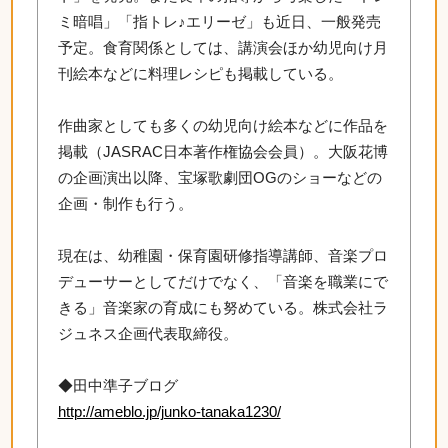
ミ暗唱」「指トレ♪エリーゼ」も近日、一般発売
予定。食育関係としては、講演会ほか幼児向け月
刊絵本などに料理レシピも掲載している。
作曲家としても多くの幼児向け絵本などに作品を
掲載（JASRAC日本著作権協会会員）。大阪花博
の企画演出以降、宝塚歌劇団OGのショーなどの
企画・制作も行う。
現在は、幼稚園・保育園研修指導講師、音楽プロ
デューサーとしてだけでなく、「音楽を職業にで
きる」音楽家の育成にも努めている。株式会社ラ
ジュネス企画代表取締役。
◆田中準子ブログ
http://ameblo.jp/junko-tanaka1230/