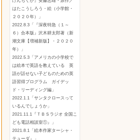
けんちくか』安藤忠雄・原作／
はたこうしろう・絵（小学館・
２０２０年）」
2022.8.3「『深夜特急（１～
６）合本版』沢木耕太郎著（新
潮文庫【増補新版】・２０２０
年）」
2022.5.3「アメリカの小学校で
は絵本で英語を教えている 英
語が話せない子どものための英
語習得プログラム ガイデッ
ド・リーディング編」
2022.1.1「サンタクロースって
いるんでしょうか」
2021.11.1『ＴＢＳラジオ 全国こ
ども電話相談室①』」
2021.8.1「絵本作家ターシャ・
テューダ』」