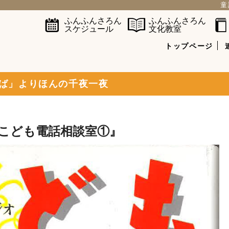
童
ふんふんさろん
ふんふんさろん
スケジュール
文化教室
トップページ
ば」よりほんの千夜一夜
国こども電話相談室①』