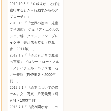
2019.10.3「『０歳児がことばを
獲得するとき－行動学からのア
プローチ』」
2019.1.9「『世界の絵本・児童
文学図鑑』 ジュリア・エクルス
シェア編 クエンティン・ブレ
イク序 井辻朱美監訳（柊風
舎・2011年） 」
2019.1.9「『子どもが育つ魔法
の言葉』 ドロシー・ロー・ノル
ト／レイチェル・ハリス著 石
井千春訳（PHP出版・2000年
刊）」
2018.8.1「『絵本についての僕
の本』文・写真 片岡義男（研
究社・1993年刊）」
2018.7.1「『読み聞かせ この