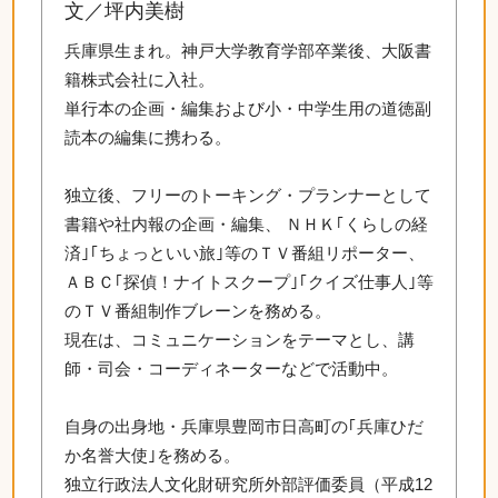
文／坪内美樹
兵庫県生まれ。神戸大学教育学部卒業後、大阪書
籍株式会社に入社。
単行本の企画・編集および小・中学生用の道徳副
読本の編集に携わる。
独立後、フリーのトーキング・プランナーとして
書籍や社内報の企画・編集、 ＮＨＫ｢くらしの経
済｣｢ちょっといい旅｣等のＴＶ番組リポーター、
ＡＢＣ｢探偵！ナイトスクープ｣｢クイズ仕事人｣等
のＴＶ番組制作ブレーンを務める。
現在は、コミュニケーションをテーマとし、講
師・司会・コーディネーターなどで活動中。
自身の出身地・兵庫県豊岡市日高町の｢兵庫ひだ
か名誉大使｣を務める。
独立行政法人文化財研究所外部評価委員（平成12