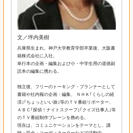
文／坪内美樹
兵庫県生まれ。神戸大学教育学部卒業後、大阪書
籍株式会社に入社。
単行本の企画・編集および小・中学生用の道徳副
読本の編集に携わる。
独立後、フリーのトーキング・プランナーとして
書籍や社内報の企画・編集、 ＮＨＫ｢くらしの経
済｣｢ちょっといい旅｣等のＴＶ番組リポーター、
ＡＢＣ｢探偵！ナイトスクープ｣｢クイズ仕事人｣等
のＴＶ番組制作ブレーンを務める。
現在は、コミュニケーションをテーマとし、講
師・司会・コーディネーターなどで活動中。