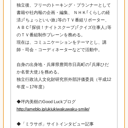
独立後、フリーのトーキング・プランナーとして
書籍や社内報の企画・編集、 ＮＨＫ｢くらしの経
済｣｢ちょっといい旅｣等のＴＶ番組リポーター、
ＡＢＣ｢探偵！ナイトスクープ｣｢クイズ仕事人｣等
のＴＶ番組制作ブレーンを務める。
現在は、コミュニケーションをテーマとし、講
師・司会・コーディネーターなどで活動中。
自身の出身地・兵庫県豊岡市日高町の｢兵庫ひだ
か名誉大使｣を務める。
独立行政法人文化財研究所外部評価委員（平成12
年度～17年度）
◆坪内美樹のGood Luckブログ
http://ameblo.jp/ukiukiwakuwaku-smile/
◆「ミラサポ」サイトインタビュー記事